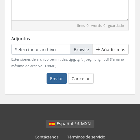
lines: 0 words: 0
guardado
Adjuntos
Seleccionar archivo
Añadir más
Extensiones de archivo permitidas: .jpg, .gif, .jpeg, .png, .pdf (Tamaño
máximo de archivo: 128MB)
Enviar
Cancelar
Español / $ MXN
Contáctenos
Términos de servicio