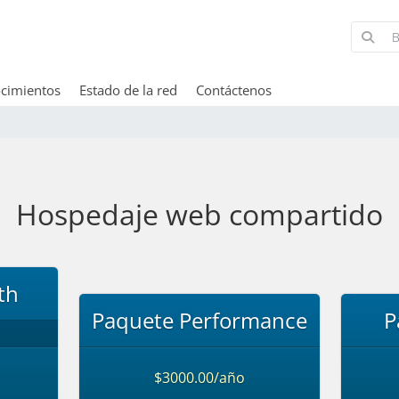
cimientos
Estado de la red
Contáctenos
Hospedaje web compartido
th
Paquete Performance
P
$3000.00/año