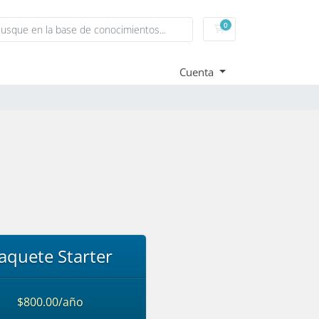
0
Carrito
Cuenta
aquete Starter
$800.00/año