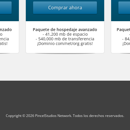
Comprar ahora
anzado
Paquete de hospedaje avanzado
Paquet
io
- 41,200 mb de espacio
encia
- 540,000 mb de transferencia
- 8
tis!
¡Dominio com/net/org gratis!
¡Do
Copyright © 2026 PincelStudios Network. Todos los derechos reservados.