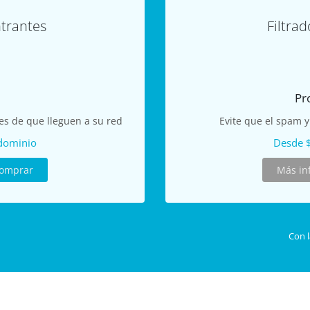
ntrantes
Filtrad
Pr
tes de que lleguen a su red
Evite que el spam y
dominio
Desde 
omprar
Más in
Con l