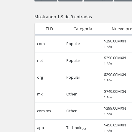
Mostrando 1-9 de 9 entradas
TLD
Categoría
Nuevo pre
$290.00MXN
com
Popular
1 Año
$290.00MXN
net
Popular
1 Año
$290.00MXN
org
Popular
1 Año
$749.00MXN
mx
Other
1 Año
$399.00MXN
com.mx
Other
1 Año
$456.65MXN
app
Technology
1 Año