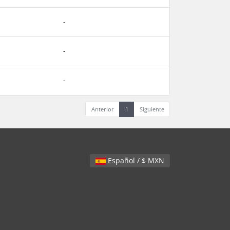
-
-
-
Anterior
1
Siguiente
Español / $ MXN