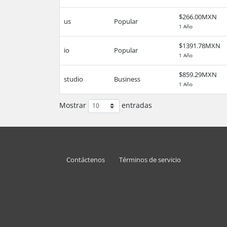
$266.00MXN
us
Popular
1 Año
$1391.78MXN
io
Popular
1 Año
$859.29MXN
studio
Business
1 Año
Mostrar
entradas
Contáctenos
Términos de servicio