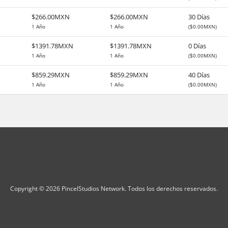
$266.00MXN
$266.00MXN
30 Días
1 Año
1 Año
($0.00MXN)
$1391.78MXN
$1391.78MXN
0 Días
1 Año
1 Año
($0.00MXN)
$859.29MXN
$859.29MXN
40 Días
1 Año
1 Año
($0.00MXN)
Copyright © 2026 PincelStudios Network. Todos los derechos reservados.